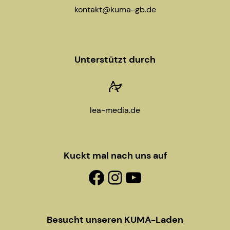
g
kontakt@kuma-gb.de
a
t
Unterstützt durch
i
o
lea-media.de
n
Kuckt mal nach uns auf
Facebook-Fanpage
Instagram
YouTube
Besucht unseren KUMA-Laden