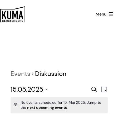
Zum
Inhalt
Menü
springen
Kulturmanufaktur
Gerstenberg
Events
Diskussion
E
E
15.05.2025
Search
Day
v
Select
v
No events scheduled for 15. Mai 2025. Jump to
date.
e
the
next upcoming events
.
e