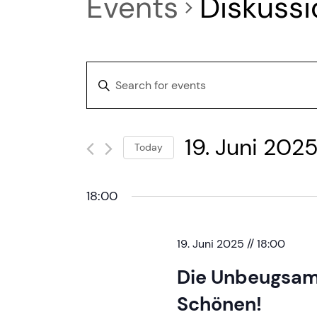
Events
Diskussi
E
Enter
Keyword.
v
Search
19. Juni 202
for
e
Today
Events
Select
n
by
date.
18:00
Keyword.
t
19. Juni 2025 // 18:00
s
Die Unbeugsame
Schönen!