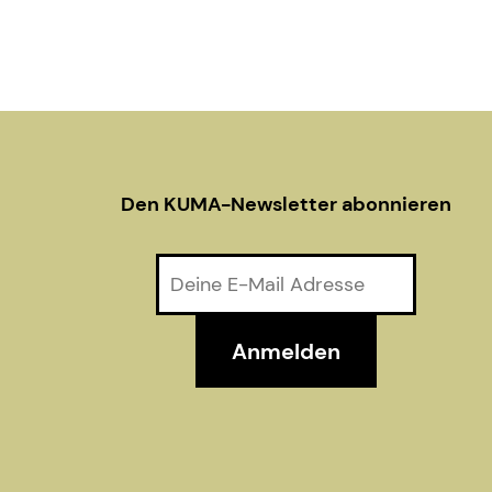
v
i
g
a
Den KUMA-Newsletter abonnieren
t
i
o
n