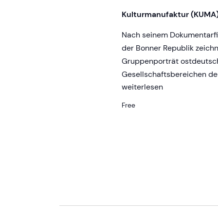
S
Kulturmanufaktur (KUMA
e
Nach seinem Dokumentarfi
a
der Bonner Republik zeichn
Gruppenporträt ostdeutsc
Gesellschaftsbereichen de
r
Die
weiterlesen
Unbeugsamen
c
Free
2
–
h
Guten
Morgen,
a
Ihr
Schönen!
n