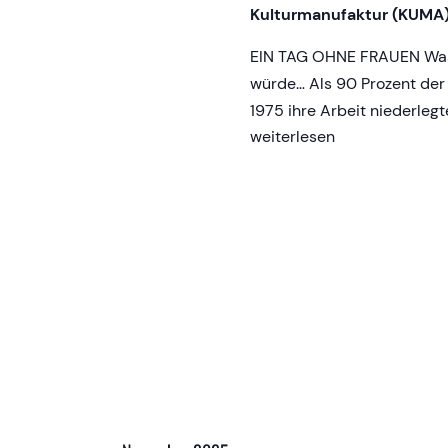
v
Kulturmanufaktur (KUMA
EIN TAG OHNE FRAUEN Was, 
i
würde… Als 90 Prozent der
1975 ihre Arbeit niederleg
g
DOCS
weiterlesen
ON
a
TOUR:
Ein
t
Tag
ohne
i
Frauen
o
n