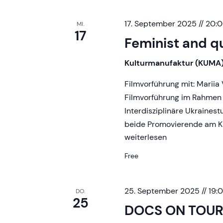
d
17. September 2025 // 20:
V
MI.
17
Feminist and qu
i
Kulturmanufaktur (KUMA
e
Filmvorführung mit: Mariia
Filmvorführung im Rahmen
w
Interdisziplinäre Ukraines
beide Promovierende am KIU
Feminist
weiterlesen
s
and
Free
queer
N
visions
of
25. September 2025 // 19:
DO.
a
25
Ukraine
DOCS ON TOUR: