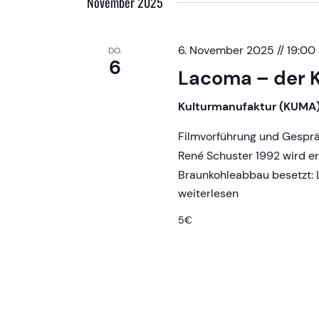
November 2025
6. November 2025 // 19:00
DO.
6
Lacoma – der 
Kulturmanufaktur (KUMA
Filmvorführung und Gesprä
René Schuster 1992 wird er
Braunkohleabbau besetzt: 
Lacoma
weiterlesen
–
5€
der
Kohle
im
Weg