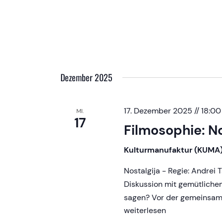
verloren…
Buchenwaldkinder
berichten
Dezember 2025
17. Dezember 2025 // 18:00
MI.
17
Filmosophie: No
Kulturmanufaktur (KUMA
Nostalgija - Regie: Andrei 
Diskussion mit gemütliche
sagen? Vor der gemeinsam
Filmosophie:
weiterlesen