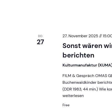
27. November 2025 // 15:0
DO.
27
Sonst wären wi
berichten
Kulturmanufaktur (KUMA
FILM & Gespräch OMAS GEG
Buchenwaldkinder berichte
(DDR 1983, 44 min.) Wie ko
Sonst
weiterlesen
wären
Free
wir