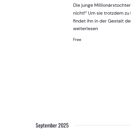
S
Die junge Millionärstochter
e
nicht!“ Um sie trotzdem zu 
findet ihn in der Gestalt d
Filmosophie:
weiterlesen
a
Die
Free
Austernprinzessin
r
c
h
a
n
September 2025