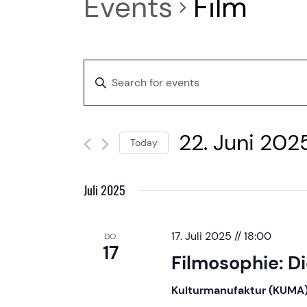
Events
Film
E
Enter
Keyword.
v
Search
22. Juni 202
for
e
Today
Events
Select
n
by
date.
Juli 2025
Keyword.
t
17. Juli 2025 // 18:00
DO.
17
s
Filmosophie: D
Kulturmanufaktur (KUMA