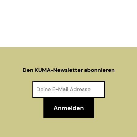
g
a
t
i
o
Den KUMA-Newsletter abonnieren
n