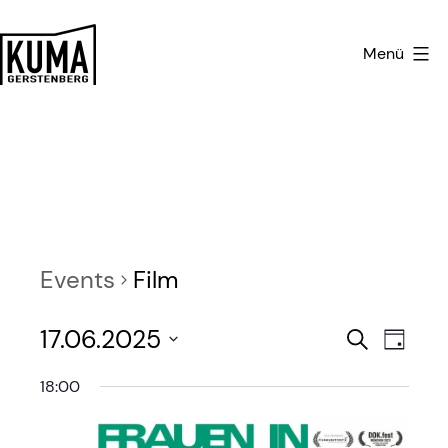
Zum
Inhalt
Menü
springen
Kulturmanufaktur
Gerstenberg
Events
Film
E
E
17.06.2025
Search
Day
v
Select
v
18:00
date.
e
e