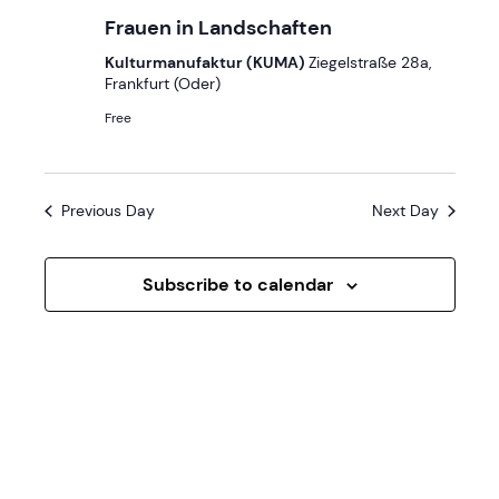
n
t
Frauen in Landschaften
d
i
Kulturmanufaktur (KUMA)
Ziegelstraße 28a,
Frankfurt (Oder)
V
o
Free
n
i
e
Previous Day
Next Day
w
s
Subscribe to calendar
N
a
v
i