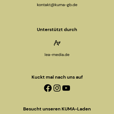
g
kontakt@kuma-gb.de
a
t
Unterstützt durch
i
o
lea-media.de
n
Kuckt mal nach uns auf
Facebook-Fanpage
Instagram
YouTube
Besucht unseren KUMA-Laden