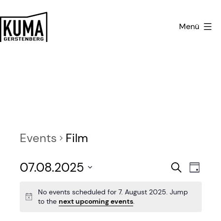
Zum
Inhalt
Menü
springen
Kulturmanufaktur
Gerstenberg
Events
Film
E
E
07.08.2025
Search
Day
v
Select
v
No events scheduled for 7. August 2025. Jump
date.
e
to the
next upcoming events
.
e