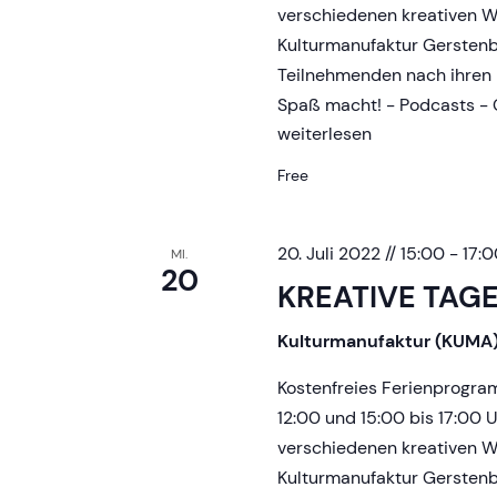
d
verschiedenen kreativen Wo
Kulturmanufaktur Gerstenb
V
Teilnehmenden nach ihren 
Spaß macht! - Podcasts - G
i
KREATIVE
weiterlesen
TAGE
Free
e
w
20. Juli 2022 // 15:00
-
17:0
MI.
20
KREATIVE TAG
s
Kulturmanufaktur (KUMA
N
Kostenfreies Ferienprogr
12:00 und 15:00 bis 17:00 
a
verschiedenen kreativen Wo
Kulturmanufaktur Gerstenb