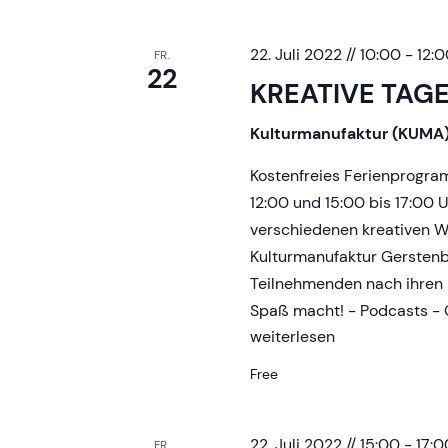
22. Juli 2022 // 10:00
-
12:0
FR.
22
KREATIVE TAG
Kulturmanufaktur (KUMA
Kostenfreies Ferienprogr
12:00 und 15:00 bis 17:00 
verschiedenen kreativen Wo
Kulturmanufaktur Gerstenb
Teilnehmenden nach ihren 
Spaß macht! - Podcasts - G
KREATIVE
weiterlesen
TAGE
Free
22. Juli 2022 // 15:00
-
17:0
FR.