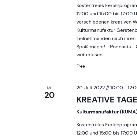
S
Kostenfreies Ferienprogr
e
12:00 und 15:00 bis 17:00 
verschiedenen kreativen Wo
a
Kulturmanufaktur Gerstenb
Teilnehmenden nach ihren 
Spaß macht! - Podcasts - G
r
KREATIVE
weiterlesen
TAGE
c
Free
h
20. Juli 2022 // 10:00
-
12:
MI.
20
KREATIVE TAG
a
Kulturmanufaktur (KUMA
n
Kostenfreies Ferienprogr
12:00 und 15:00 bis 17:00 