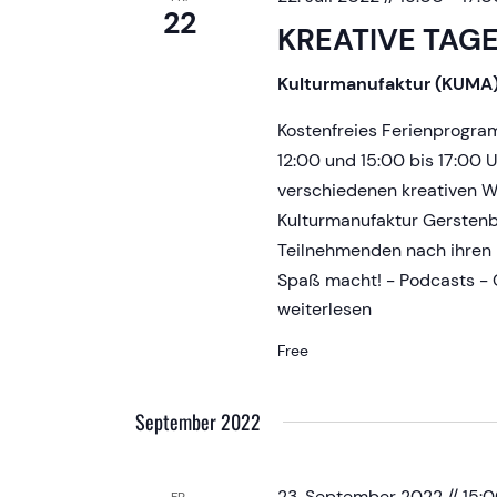
22
KREATIVE TAG
Kulturmanufaktur (KUMA
Kostenfreies Ferienprogr
12:00 und 15:00 bis 17:00 
verschiedenen kreativen Wo
Kulturmanufaktur Gerstenb
Teilnehmenden nach ihren 
Spaß macht! - Podcasts - G
KREATIVE
weiterlesen
TAGE
Free
September 2022
23. September 2022 // 15: