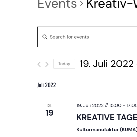
Events
Kreativ-
E
Enter
Keyword.
v
Search
19. Juli 2022
 
for
e
Today
Events
Select
n
by
date.
Juli 2022
Keyword.
t
19. Juli 2022 // 15:00
-
17:0
DI.
19
s
KREATIVE TAG
Kulturmanufaktur (KUMA