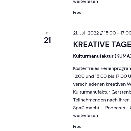
KREATIVE
weiterlesen
TAGE
Free
21. Juli 2022 // 15:00
-
17:0
DO.
21
KREATIVE TAG
Kulturmanufaktur (KUMA
Kostenfreies Ferienprogr
12:00 und 15:00 bis 17:00 
verschiedenen kreativen Wo
Kulturmanufaktur Gerstenb
Teilnehmenden nach ihren 
Spaß macht! - Podcasts - G
KREATIVE
weiterlesen
TAGE
Free