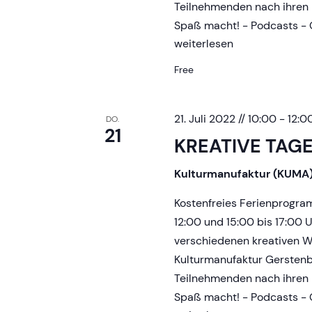
v
Teilnehmenden nach ihren 
Spaß macht! - Podcasts - G
i
KREATIVE
weiterlesen
TAGE
Free
g
21. Juli 2022 // 10:00
-
12:0
a
DO.
21
KREATIVE TAG
t
Kulturmanufaktur (KUMA
i
Kostenfreies Ferienprogr
12:00 und 15:00 bis 17:00 
o
verschiedenen kreativen Wo
Kulturmanufaktur Gerstenb
n
Teilnehmenden nach ihren 
Spaß macht! - Podcasts - G