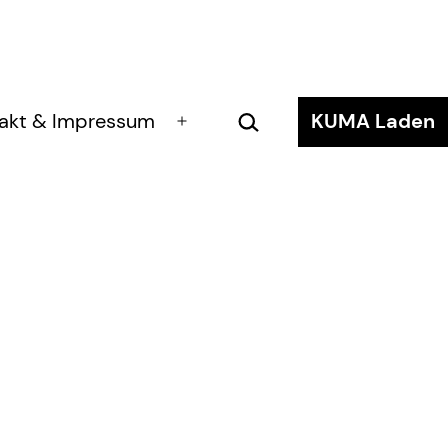
Suchen …
akt & Impressum
KUMA Laden
Menü
öffnen