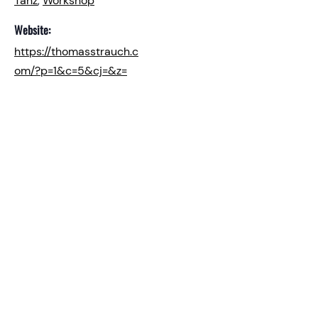
Tanz
,
Workshop
Website:
https://thomasstrauch.c
om/?p=1&c=5&cj=&z=