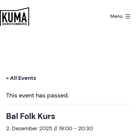
Zum
Inhalt
Menü
springen
Kulturmanufaktur
Gerstenberg
« All Events
This event has passed.
Bal Folk Kurs
2. Dezember 2025 // 19:00
-
20:30