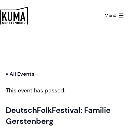
Zum
Inhalt
Menü
springen
Kulturmanufaktur
Gerstenberg
« All Events
This event has passed.
DeutschFolkFestival: Familie
Gerstenberg