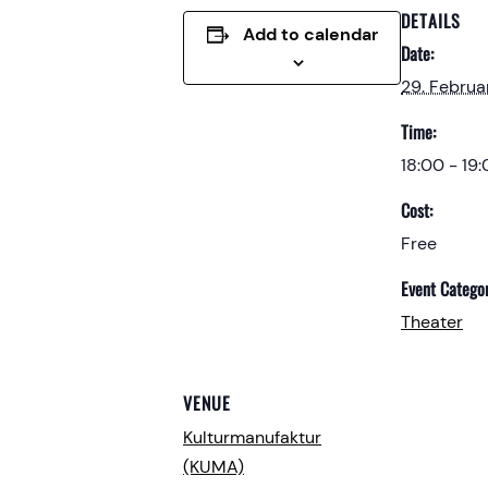
DETAILS
Add to calendar
Date:
29. Februa
Time:
18:00 - 19
Cost:
Free
Event Categor
Theater
VENUE
Kulturmanufaktur
(KUMA)