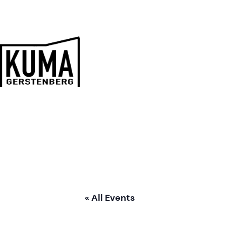
Zum
Inhalt
springen
Kulturmanufaktur
Gerstenberg
« All Events