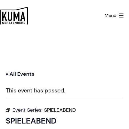
Zum
Inhalt
Menü
springen
Kulturmanufaktur
Gerstenberg
« All Events
This event has passed.
Event Series:
SPIELEABEND
SPIELEABEND