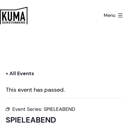
Zum
Inhalt
Menü
springen
Kulturmanufaktur
Gerstenberg
« All Events
This event has passed.
Event Series:
SPIELEABEND
SPIELEABEND