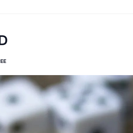
D
REE