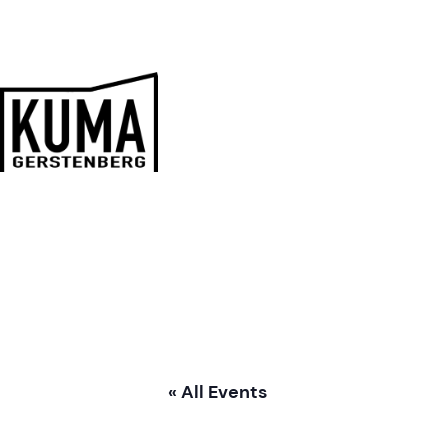
Zum
Inhalt
springen
Kulturmanufaktur
Gerstenberg
« All Events