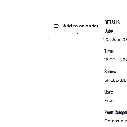
DETAILS
Add to calendar
Date:
25. Juni 2
Time:
18:00 - 23
Series:
SPIELEAB
Cost:
Free
Event Categor
Communit