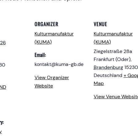
ORGANIZER
VENUE
Kulturmanufaktur
Kulturmanufaktur
(KUMA)
(KUMA)
026
Ziegelstraße 28a
Email:
Frankfurt (Oder)
,
kontakt@kuma-gb.de
:30
Brandenburg
15230
Deutschland
+ Goo
View Organizer
Map
Website
END
View Venue Websit
y:
y