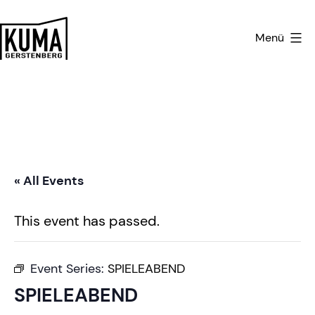
Zum
Inhalt
Menü
springen
Kulturmanufaktur
Gerstenberg
« All Events
This event has passed.
Event Series:
SPIELEABEND
SPIELEABEND