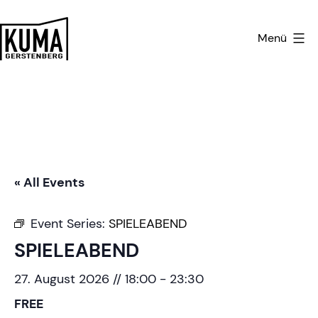
Zum
Inhalt
Menü
springen
Kulturmanufaktur
Gerstenberg
« All Events
Event Series:
SPIELEABEND
SPIELEABEND
27. August 2026 // 18:00
-
23:30
FREE