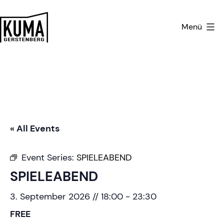
Zum
Inhalt
Menü
springen
Kulturmanufaktur
Gerstenberg
« All Events
Event Series:
SPIELEABEND
SPIELEABEND
3. September 2026 // 18:00
-
23:30
FREE