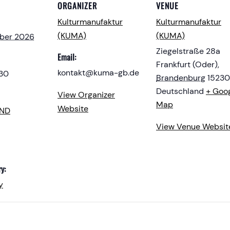
ORGANIZER
VENUE
Kulturmanufaktur
Kulturmanufaktur
(KUMA)
(KUMA)
mber 2026
Ziegelstraße 28a
Email:
Frankfurt (Oder)
,
kontakt@kuma-gb.de
:30
Brandenburg
15230
Deutschland
+ Goo
View Organizer
Map
Website
END
View Venue Websit
y:
y