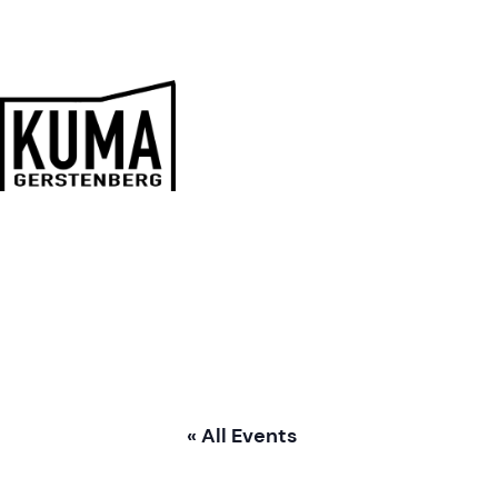
Zum
Inhalt
springen
Kulturmanufaktur
Gerstenberg
« All Events