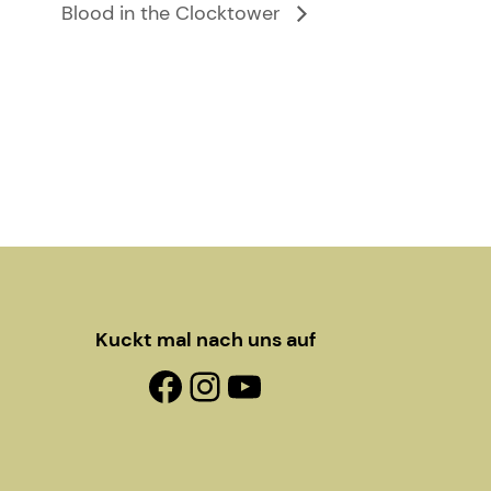
Blood in the Clocktower
Kuckt mal nach uns auf
Facebook-Fanpage
Instagram
YouTube