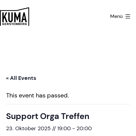
Zum
Inhalt
Menü
springen
Kulturmanufaktur
Gerstenberg
« All Events
This event has passed.
Support Orga Treffen
23. Oktober 2025 // 19:00
-
20:00