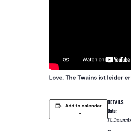
Love, The Twains ist leider 
DETAILS
Add to calendar
Date:
17. Dezem