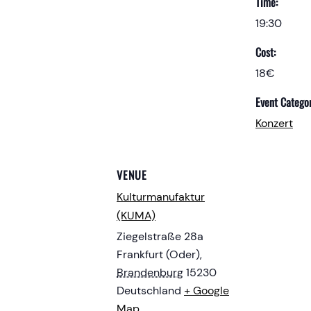
Time:
19:30
Cost:
18€
Event Categor
Konzert
VENUE
Kulturmanufaktur
(KUMA)
Ziegelstraße 28a
Frankfurt (Oder)
,
Brandenburg
15230
Deutschland
+ Google
Map