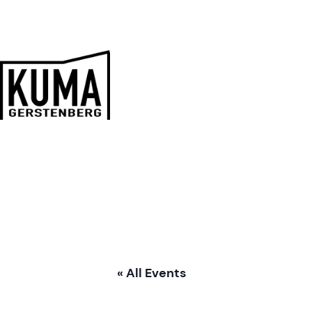
Zum
Inhalt
springen
Kulturmanufaktur
Gerstenberg
« All Events