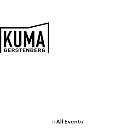
Zum
Inhalt
springen
Kulturmanufaktur
Gerstenberg
« All Events