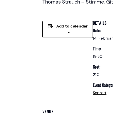
Thomas Strauch – Stimme, Gita
DETAILS
Add to calendar
Date:
14. Februa
Time:
19:30
Cost:
21€
Event Categor
Konzert
VENUE