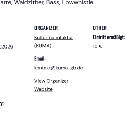
rre, Waldzither, Bass, Lowwhistle
ORGANIZER
OTHER
Eintritt ermäßigt:
Kulturmanufaktur
(KUMA)
r 2026
15 €
Email:
kontakt@kuma-gb.de
View Organizer
Website
y: