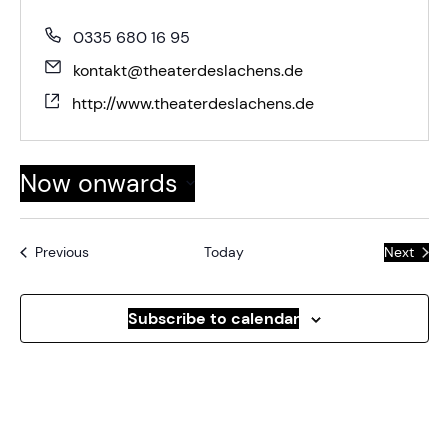
0335 680 16 95
kontakt@theaterdeslachens.de
http://www.theaterdeslachens.de
Now onwards
Select
date.
Events
Previous
Today
Next
Events
Subscribe to calendar