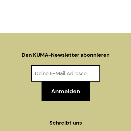
V
o
n
i
e
w
Den KUMA-Newsletter abonnieren
s
N
a
v
i
g
Schreibt uns