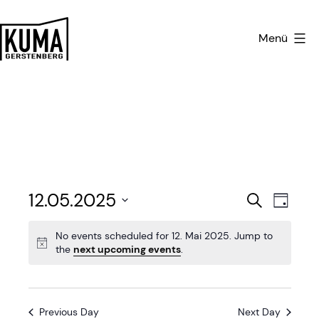
Zum
Inhalt
Menü
springen
Kulturmanufaktur
Gerstenberg
E
E
12.05.2025
Search
Day
v
Select
v
No events scheduled for 12. Mai 2025. Jump to
date.
e
the
next upcoming events
.
e
n
n
t
Previous Day
Next Day