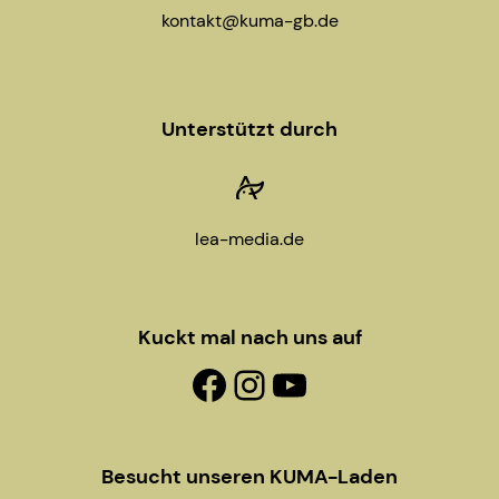
a
kontakt@kuma-gb.de
t
i
Unterstützt durch
o
n
lea-media.de
Kuckt mal nach uns auf
Facebook-Fanpage
Instagram
YouTube
Besucht unseren KUMA-Laden