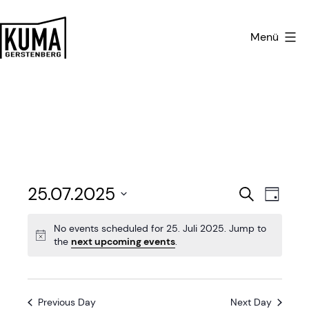
Zum
Inhalt
Menü
springen
Kulturmanufaktur
Gerstenberg
E
E
25.07.2025
Search
Day
v
Select
v
No events scheduled for 25. Juli 2025. Jump to
date.
e
the
next upcoming events
.
e
n
n
t
Previous Day
Next Day