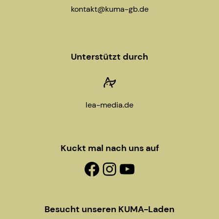
a
kontakt@kuma-gb.de
t
i
Unterstützt durch
o
n
lea-media.de
Kuckt mal nach uns auf
Facebook-Fanpage
Instagram
YouTube
Besucht unseren KUMA-Laden