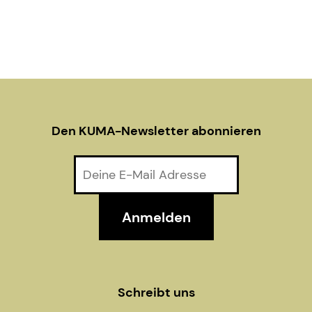
V
o
n
i
e
w
Den KUMA-Newsletter abonnieren
s
N
a
v
i
g
Schreibt uns