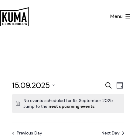
Zum
Inhalt
Menü
springen
Kulturmanufaktur
Gerstenberg
E
E
15.09.2025
Search
Day
v
Select
v
No events scheduled for 15. September 2025.
date.
e
Jump to the
next upcoming events
.
e
n
n
t
Previous Day
Next Day