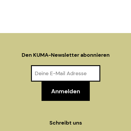
V
o
n
i
e
w
Den KUMA-Newsletter abonnieren
s
N
a
v
i
g
Schreibt uns