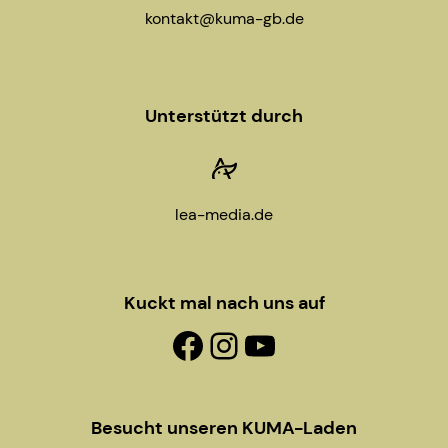
a
kontakt@kuma-gb.de
t
i
Unterstützt durch
o
n
lea-media.de
Kuckt mal nach uns auf
Facebook-Fanpage
Instagram
YouTube
Besucht unseren KUMA-Laden