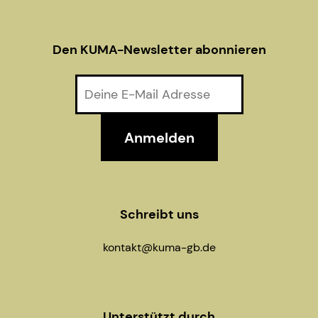
a
t
Den KUMA-Newsletter abonnieren
i
o
n
Schreibt uns
kontakt@kuma-gb.de
Unterstützt durch