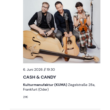
t
V
s
i
e
S
w
e
s
a
N
r
a
c
v
6. Juni 2026 // 19:30
i
h
CASH & CANDY
g
a
Kulturmanufaktur (KUMA)
Ziegelstraße 28a,
a
Frankfurt (Oder)
n
21€
t
d
i