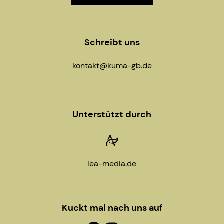
g
a
Schreibt uns
t
kontakt@kuma-gb.de
i
o
Unterstützt durch
n
lea-media.de
Kuckt mal nach uns auf