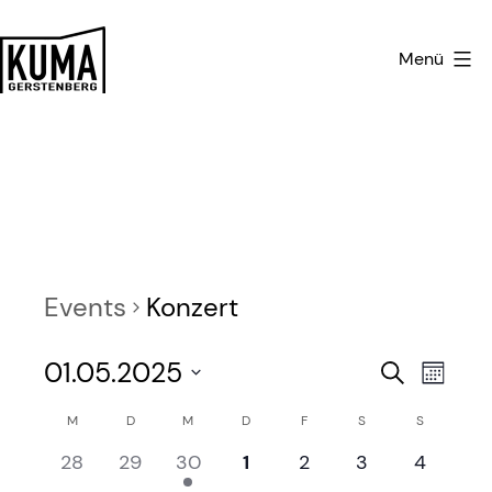
Zum
Inhalt
Menü
springen
Kulturmanufaktur
Gerstenberg
Events
Konzert
E
E
01.05.2025
Search
Month
v
Select
v
C
M
D
M
D
F
S
S
date.
e
e
0
0
1
0
0
0
0
28
29
30
1
2
3
4
a
e
e
e
e
e
e
e