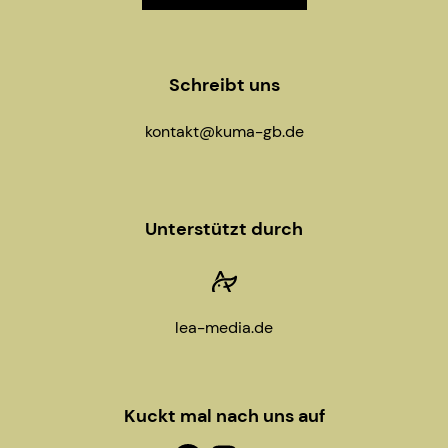
g
a
Schreibt uns
t
kontakt@kuma-gb.de
i
o
Unterstützt durch
n
lea-media.de
Kuckt mal nach uns auf