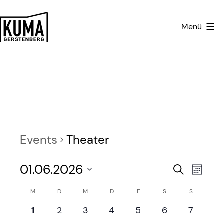
Zum
Inhalt
Menü
springen
Kulturmanufaktur
Gerstenberg
Events
Theater
E
E
01.06.2026
Search
Month
v
Select
v
C
M
D
M
D
F
S
S
date.
e
e
0
0
0
0
0
0
0
1
2
3
4
5
6
7
a
e
e
e
e
e
e
e