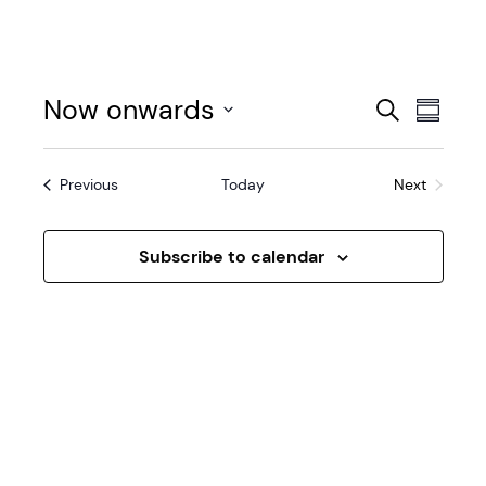
E
E
Now onwards
Search
Summa
v
Select
v
date.
e
Events
Previous
Today
Next
e
Events
n
n
t
Subscribe to calendar
t
V
s
i
e
S
w
e
s