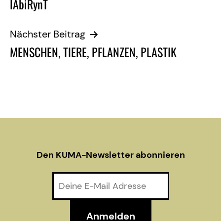
lAbiRynT
s
N
Nächster Beitrag
MENSCHEN, TIERE, PFLANZEN, PLASTIK
a
v
i
g
a
Den KUMA-Newsletter abonnieren
t
i
o