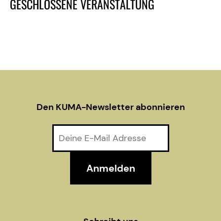
GESCHLOSSENE VERANSTALTUNG
s
N
a
v
i
Den KUMA-Newsletter abonnieren
g
a
t
i
o