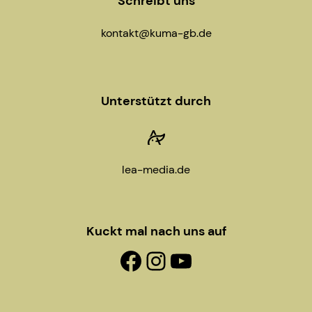
n
Schreibt uns
kontakt@kuma-gb.de
Unterstützt durch
lea-media.de
Kuckt mal nach uns auf
Facebook-Fanpage
Instagram
YouTube