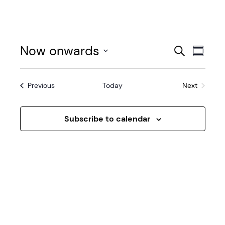
E
E
Now onwards
Search
Summa
v
Select
v
date.
e
Events
Previous
Today
Next
e
Events
n
n
t
Subscribe to calendar
t
V
s
i
e
S
w
e
s