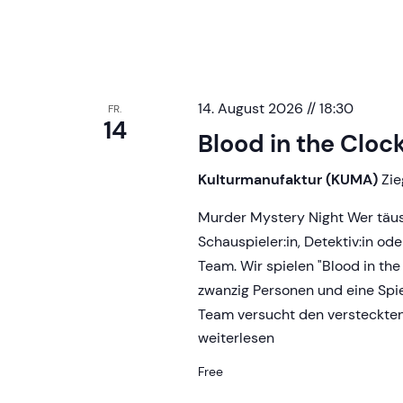
14. August 2026 // 18:30
FR.
14
Blood in the Cloc
Kulturmanufaktur (KUMA)
Zie
Murder Mystery Night Wer täus
Schauspieler:in, Detektiv:in o
Team. Wir spielen "Blood in the
zwanzig Personen und eine Spie
Team versucht den versteckte
Blood
weiterlesen
in
Free
the