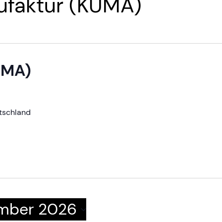
ufaktur (KUMA)
UMA)
tschland
ember 2026