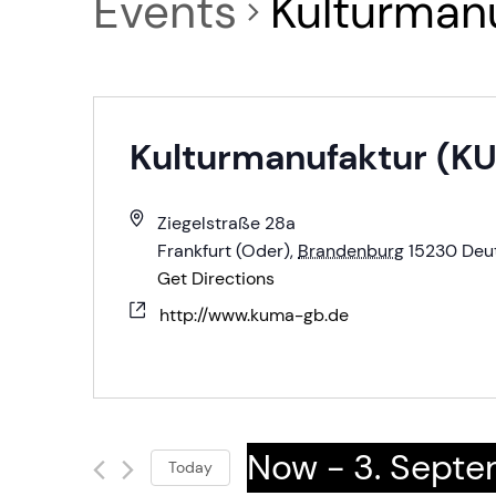
Events
Kulturman
Kulturmanufaktur (K
Ziegelstraße 28a
Frankfurt (Oder)
,
Brandenburg
15230
Deu
Get Directions
http://www.kuma-gb.de
Now
 - 
3. Sept
Today