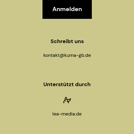
g
a
t
Schreibt uns
i
kontakt@kuma-gb.de
o
n
Unterstützt durch
lea-media.de